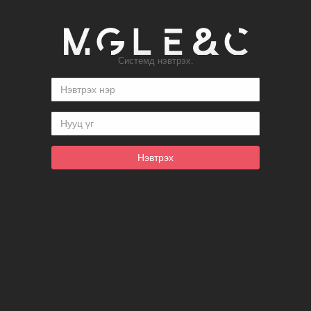
Системд нэвтрэх.
Нэвтрэх