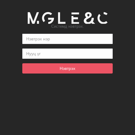
Системд нэвтрэх.
Нэвтрэх