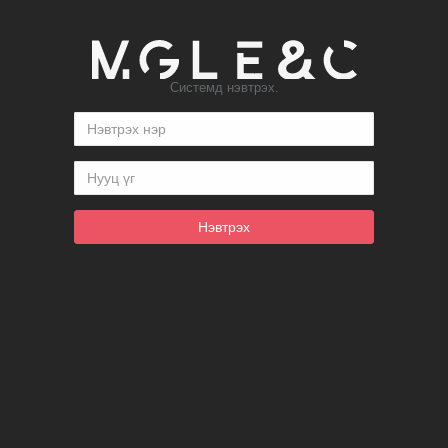
Системд нэвтрэх.
Нэвтрэх