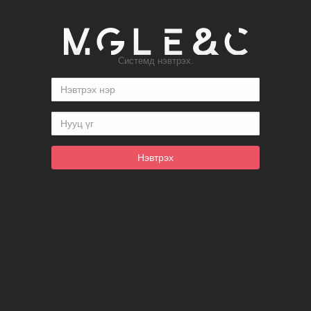
Системд нэвтрэх.
Нэвтрэх