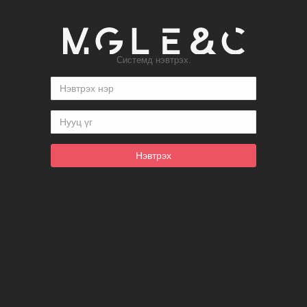
Системд нэвтрэх.
Нэвтрэх