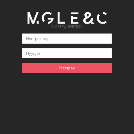
Системд нэвтрэх.
Нэвтрэх