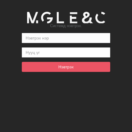
Системд нэвтрэх.
Нэвтрэх