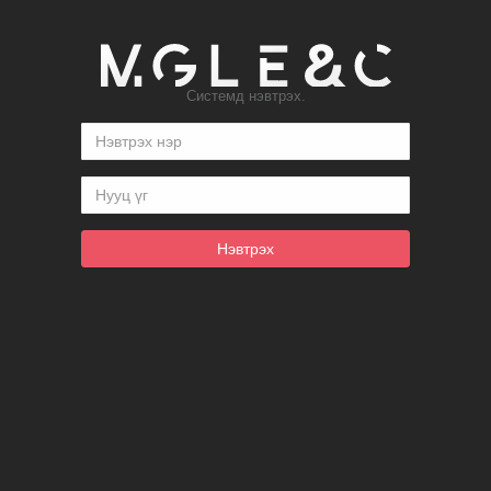
Системд нэвтрэх.
Нэвтрэх