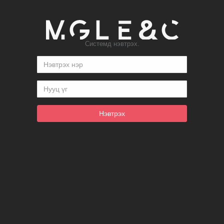
Системд нэвтрэх.
Нэвтрэх