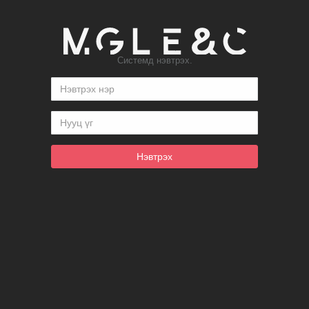
Системд нэвтрэх.
Нэвтрэх