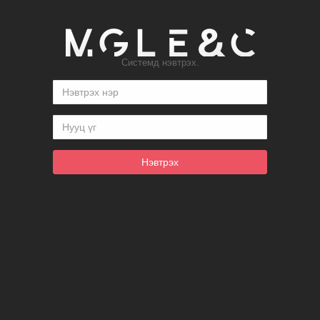
Системд нэвтрэх.
Нэвтрэх