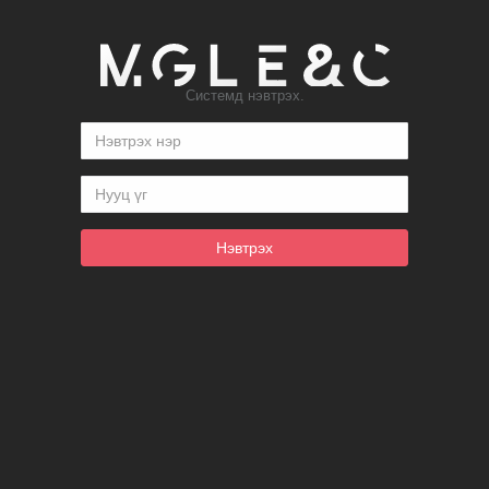
Системд нэвтрэх.
Нэвтрэх