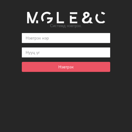
Системд нэвтрэх.
Нэвтрэх