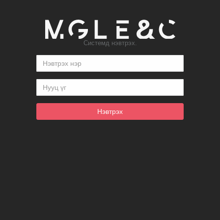
Системд нэвтрэх.
Нэвтрэх