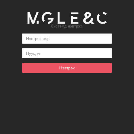
Системд нэвтрэх.
Нэвтрэх