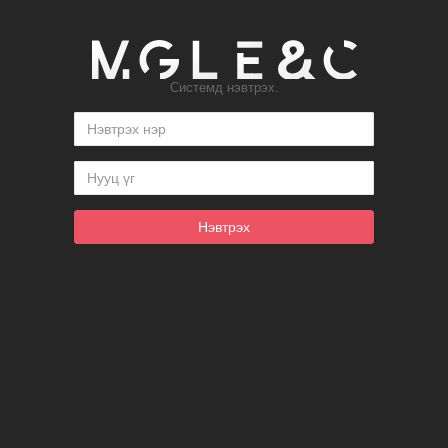
Системд нэвтрэх.
Нэвтрэх