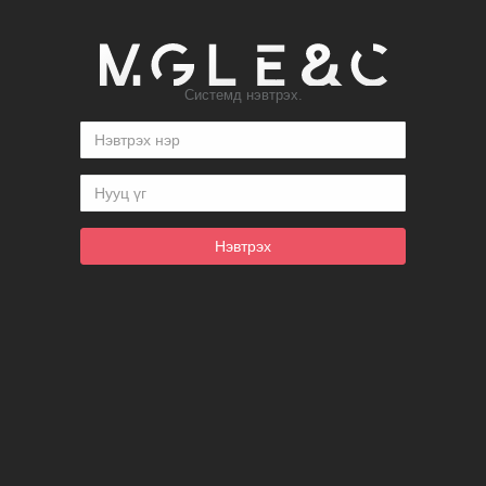
Системд нэвтрэх.
Нэвтрэх