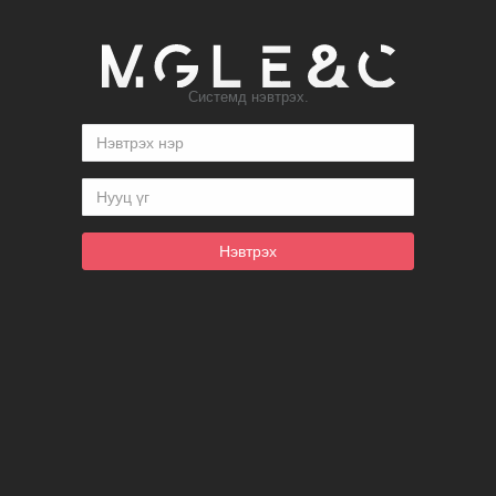
Системд нэвтрэх.
Нэвтрэх