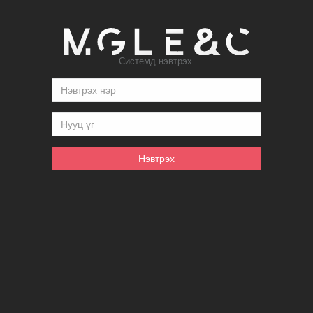
Системд нэвтрэх.
Нэвтрэх