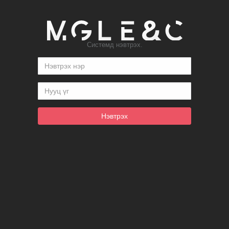
Системд нэвтрэх.
Нэвтрэх