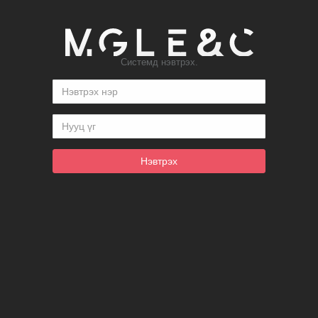
Системд нэвтрэх.
Нэвтрэх