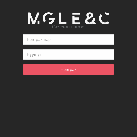
Системд нэвтрэх.
Нэвтрэх