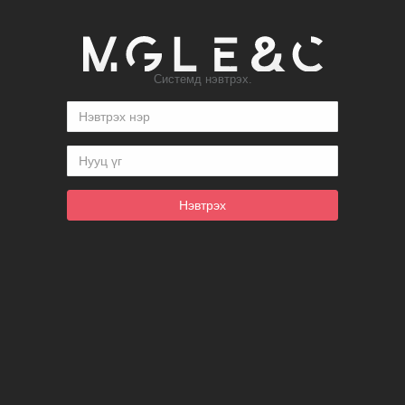
Системд нэвтрэх.
Нэвтрэх