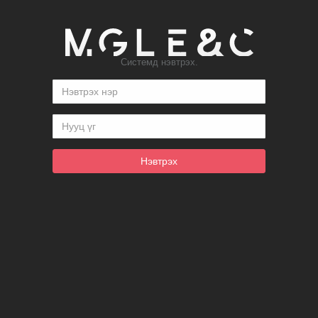
Системд нэвтрэх.
Нэвтрэх